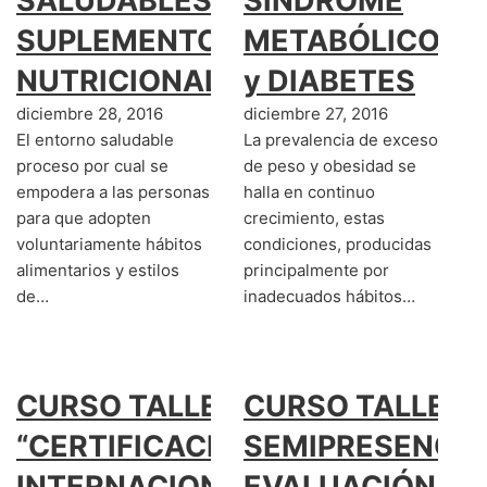
SALUDABLES Y
SÍNDROME
SUPLEMENTOS
METABÓLICO X
NUTRICIONALES
y DIABETES
diciembre 28, 2016
diciembre 27, 2016
El entorno saludable
La prevalencia de exceso
proceso por cual se
de peso y obesidad se
empodera a las personas
halla en continuo
para que adopten
crecimiento, estas
voluntariamente hábitos
condiciones, producidas
alimentarios y estilos
principalmente por
de…
inadecuados hábitos…
CURSO TALLER:
CURSO TALLER
“CERTIFICACION
SEMIPRESENCIA
INTERNACIONAL
EVALUACIÓN Y