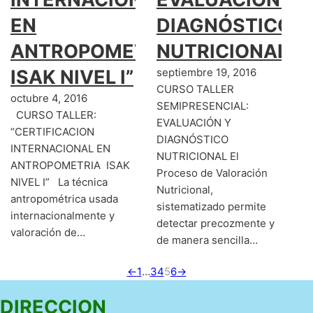
EN
DIAGNÓSTICO
ANTROPOMETRIA
NUTRICIONAL
ISAK NIVEL I”
septiembre 19, 2016
CURSO TALLER
octubre 4, 2016
SEMIPRESENCIAL:
CURSO TALLER:
EVALUACIÓN Y
“CERTIFICACION
DIAGNÓSTICO
INTERNACIONAL EN
NUTRICIONAL El
ANTROPOMETRIA ISAK
Proceso de Valoración
NIVEL I” La técnica
Nutricional,
antropométrica usada
sistematizado permite
internacionalmente y
detectar precozmente y
valoración de…
de manera sencilla…
←
1
…
3
4
5
6
→
DIRECCION