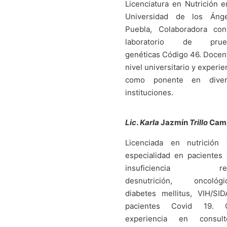
Licenciatura en Nutrición e
Universidad de los Ánge
Puebla, Colaboradora con
laboratorio de prue
genéticas Código 46. Docen
nivel universitario y experie
como ponente en diver
instituciones.
Lic
.
Karla
Jazmín
Trillo
Cam
Licenciada en nutrición 
especialidad en pacientes
insuficiencia ren
desnutrición, oncológic
diabetes mellitus, VIH/SI
pacientes Covid 19. 
experiencia en consulto