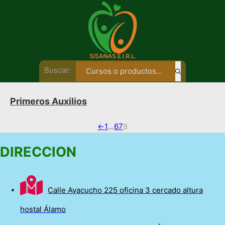
Buscar:
Primeros Auxilios
←
1
…
6
7
8
DIRECCION
Calle Ayacucho 225 oficina 3 cercado altura
hostal Álamo