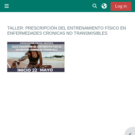
Skip to main content
Toggle search inpu
Log in
Side panel
TALLER: PRESCRIPCIÓN DEL ENTRENAMIENTO FÍSICO EN
ENFERMEDADES CRONICAS NO TRANSMISIBLES
Op