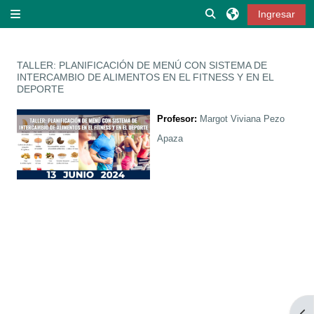
Saltar al contenido principal
Activar o desactivar
Ingresar
Pánel lateral
TALLER: PLANIFICACIÓN DE MENÚ CON SISTEMA DE
INTERCAMBIO DE ALIMENTOS EN EL FITNESS Y EN EL
DEPORTE
Profesor:
Margot Viviana Pezo
Apaza
Abr