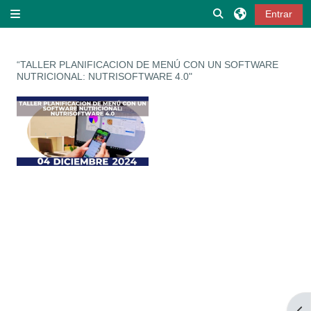
Salta al contenido principal
Selector de búsqu
Entrar
Panel lateral
“TALLER PLANIFICACION DE MENÚ CON UN SOFTWARE
NUTRICIONAL: NUTRISOFTWARE 4.0"
Abr