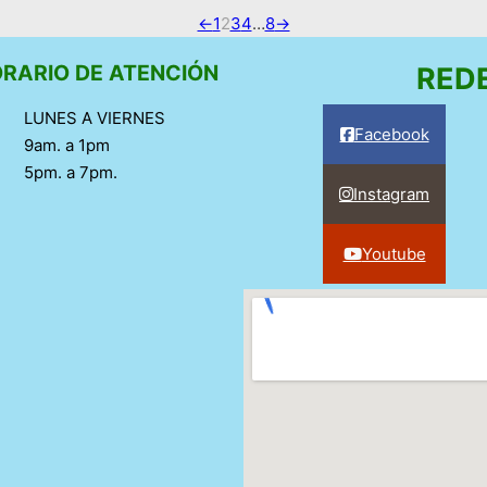
←
1
2
3
4
…
8
→
RARIO DE ATENCIÓN
RED
LUNES A VIERNES
Facebook
9am. a 1pm
5pm. a 7pm.
Instagram
Youtube